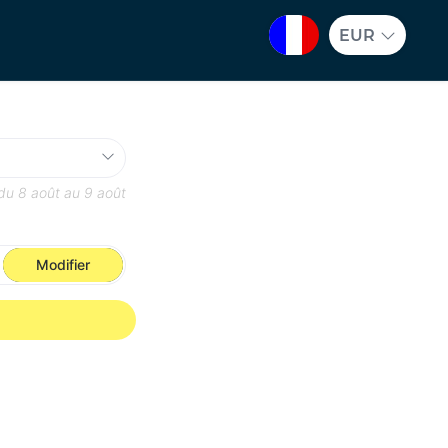
EUR
 du
8 août
au
9 août
Modifier