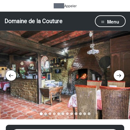
Appeler
Domaine de la Couture
Menu
1
2
3
4
5
6
7
8
9
10
11
12