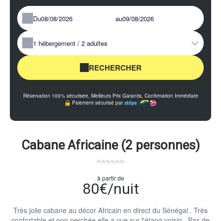
Du
au
1
hébergement /
2
adultes
RECHERCHER
Réservation 100% sécurisée, Meilleurs Prix Garantis, Confirmation Immédiate
Paiement sécurisé par
Cabane Africaine (2 personnes)
à partir de
80€/nuit
Très jolie cabane au décor Africain en direct du Sénégal . Très
confortable et non perchée elle a vue sur l'étang voisin . Pas de